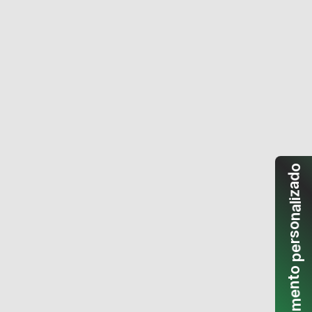
o
d
a
z
i
l
a
n
o
s
r
e
p
o
t
n
e
m