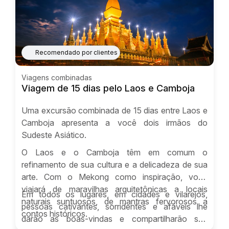
Recomendado por clientes
Viagens combinadas
Viagem de 15 dias pelo Laos e Camboja
Uma excursão combinada de 15 dias entre Laos e
Camboja apresenta a você dois irmãos do
Sudeste Asiático.
O Laos e o Camboja têm em comum o
refinamento de sua cultura e a delicadeza de sua
arte. Com o Mekong como inspiração, você
viajará de maravilhas arquitetônicas a locais
Em todos os lugares, em cidades e vilarejos,
naturais suntuosos, de mantras fervorosos a
pessoas cativantes, sorridentes e afáveis lhe
contos históricos.
darão as boas-vindas e compartilharão seu