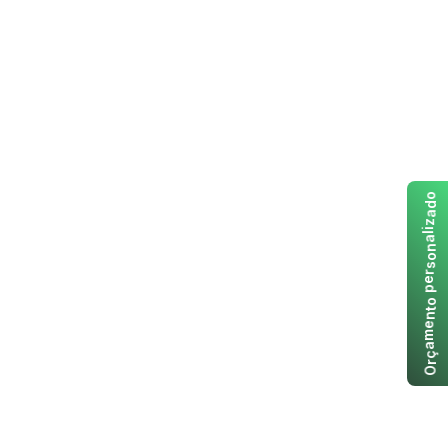
o
d
a
z
i
l
a
n
o
s
r
e
p
o
t
n
e
m
a
ç
r
O