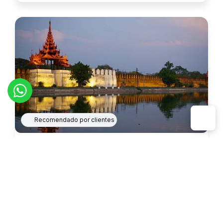
trabalho como artesãos habilidosos e alguns
momentos de suas vidas diárias.
Recomendado por clientes
Viagens combinadas
Circuito de 3 semanas am Birmânia e Laos
Esta excursão de 3 semanas entre a Birmânia e o
Laos é um programa atípico, que lhe oferece a
chance de descobrir dois destinos raramente
visitados pelo turismo de massa.
Essa viagem à Birmânia e ao Laos permite que